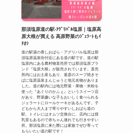
那須塩原道の駅-ｱｸﾞﾘﾊﾟﾙ塩原｜塩原高
原大根が買える 高原野菜のｼﾞｪﾗｰﾄもｲ
ﾁｵｼ
道の駅湯の香しおばら・アグリパル塩原は那
須塩原温泉街付近にある道の駅です。道の駅
塩原内にある農村物直売所では那須塩原ブラ
ンド『塩原大根』が販売されています。直売
所内にはお土産もあり、釜彦のスープ焼きそ
ばに塩原温泉まんじゅうと地元名物がありま
した。道の駅内には地元野菜・果物・米粉を
使った『あぐりのかふぇ』というスイーツ店
があり、野菜嫌いな子もおいしく食べられる
ジェラートにロールケーキがあるんです。子
どもから大人まで寄りやすいしおばら道の
駅。トイレにはオムツ交換台に、店内には授
乳室もあるので赤ちゃん連れでも行きやすい
所。那須塩原に来た際には家族でぜひ寄って
もらいたい道の駅です！