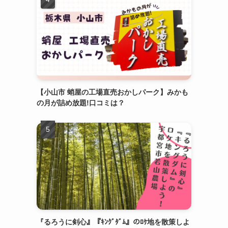
【小山市 蛸屋の工場直売おかしパーク】みかも
の月が詰め放題!口コミは？
『るろうに剣心』『ｷﾝｸﾞﾀﾞﾑ』のﾛｹ地を散策しよ