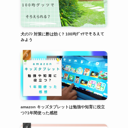
犬のﾌﾝ 対策に酢は効く? 100均ｸﾞｯﾂでそろえて
みよう
amazon キッズタブレットは勉強や知育に役立
つ?1年間使った感想