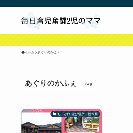
ホーム
あぐりのかふぇ
あぐりのかふぇ
– tag –
お出かけ-遊び場所 栃木県