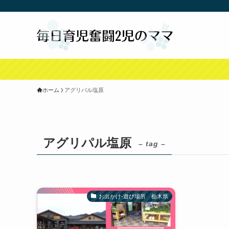
ホーム
アグリパル塩原
アグリパル塩原
– tag –
お出かけ-遊び場所 栃木県