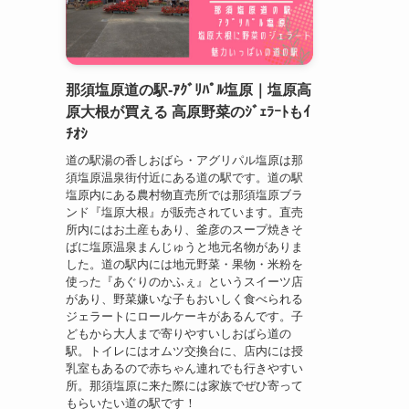
那須塩原道の駅-ｱｸﾞﾘﾊﾟﾙ塩原｜塩原高
原大根が買える 高原野菜のｼﾞｪﾗｰﾄもｲ
ﾁｵｼ
道の駅湯の香しおばら・アグリパル塩原は那
須塩原温泉街付近にある道の駅です。道の駅
塩原内にある農村物直売所では那須塩原ブラ
ンド『塩原大根』が販売されています。直売
所内にはお土産もあり、釜彦のスープ焼きそ
ばに塩原温泉まんじゅうと地元名物がありま
した。道の駅内には地元野菜・果物・米粉を
使った『あぐりのかふぇ』というスイーツ店
があり、野菜嫌いな子もおいしく食べられる
ジェラートにロールケーキがあるんです。子
どもから大人まで寄りやすいしおばら道の
駅。トイレにはオムツ交換台に、店内には授
乳室もあるので赤ちゃん連れでも行きやすい
所。那須塩原に来た際には家族でぜひ寄って
もらいたい道の駅です！