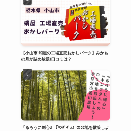
【小山市 蛸屋の工場直売おかしパーク】みかも
の月が詰め放題!口コミは？
『るろうに剣心』『ｷﾝｸﾞﾀﾞﾑ』のﾛｹ地を散策しよ