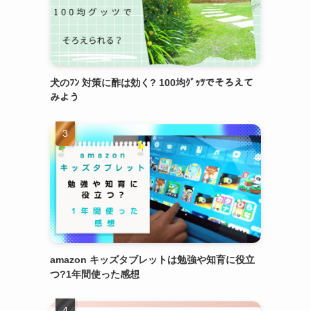
犬のﾌﾝ 対策に酢は効く? 100均ｸﾞｯﾂでそろえて
みよう
amazon キッズタブレットは勉強や知育に役立
つ?1年間使った感想