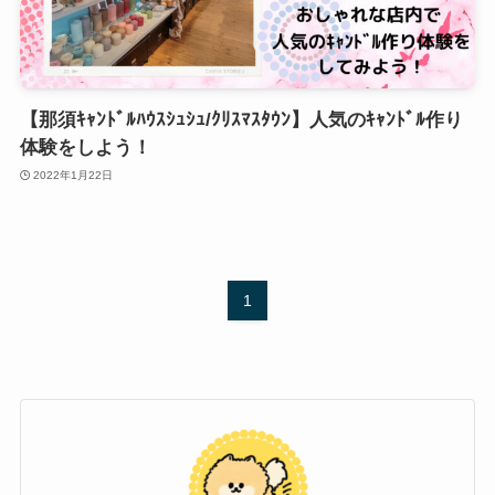
【那須ｷｬﾝﾄﾞﾙﾊｳｽｼｭｼｭ/ｸﾘｽﾏｽﾀｳﾝ】人気のｷｬﾝﾄﾞﾙ作り
体験をしよう！
2022年1月22日
1