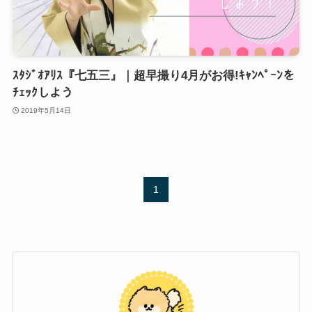
ｽﾀｼﾞｵｱﾘｽ『七五三』｜超早撮り4月がお得!ｷｬﾝﾍﾟｰﾝを
ﾁｪｯｸしよう
2019年5月14日
1