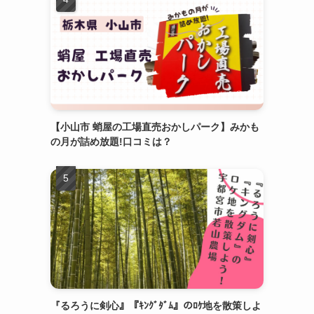
【小山市 蛸屋の工場直売おかしパーク】みかも
の月が詰め放題!口コミは？
『るろうに剣心』『ｷﾝｸﾞﾀﾞﾑ』のﾛｹ地を散策しよ