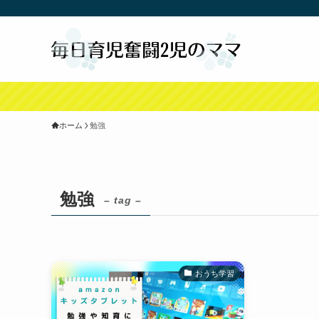
ホーム
勉強
勉強
– tag –
おうち学習