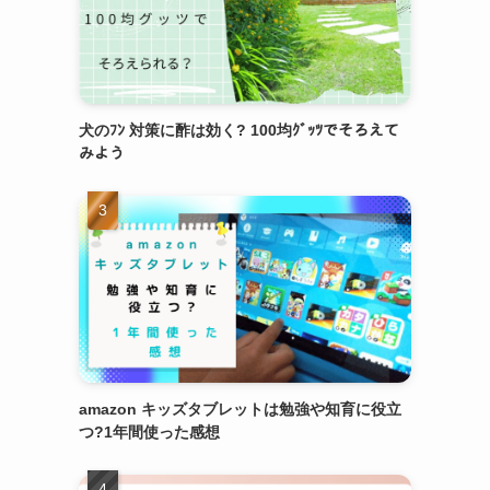
犬のﾌﾝ 対策に酢は効く? 100均ｸﾞｯﾂでそろえて
みよう
amazon キッズタブレットは勉強や知育に役立
つ?1年間使った感想