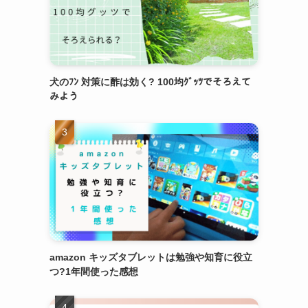
犬のﾌﾝ 対策に酢は効く? 100均ｸﾞｯﾂでそろえて
みよう
amazon キッズタブレットは勉強や知育に役立
つ?1年間使った感想