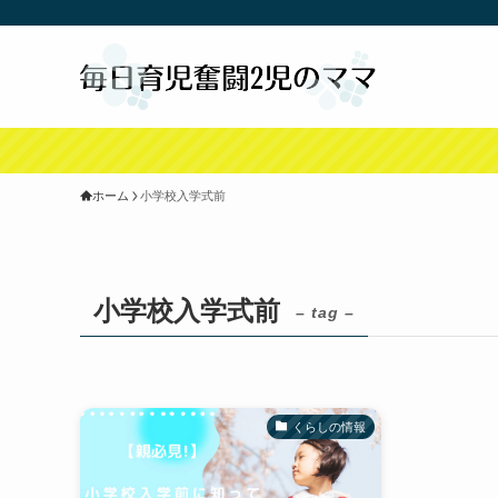
ホーム
小学校入学式前
小学校入学式前
– tag –
くらしの情報