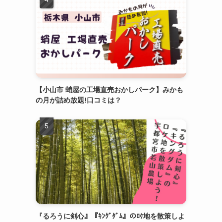
【小山市 蛸屋の工場直売おかしパーク】みかも
の月が詰め放題!口コミは？
『るろうに剣心』『ｷﾝｸﾞﾀﾞﾑ』のﾛｹ地を散策しよ