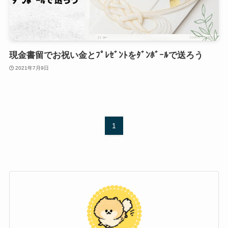
現金書留でお祝い金とﾌﾟﾚｾﾞﾝﾄをﾀﾞﾝﾎﾞｰﾙで送ろう
2021年7月9日
1