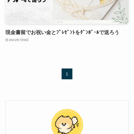
現金書留でお祝い金とﾌﾟﾚｾﾞﾝﾄをﾀﾞﾝﾎﾞｰﾙで送ろう
2021年7月9日
1