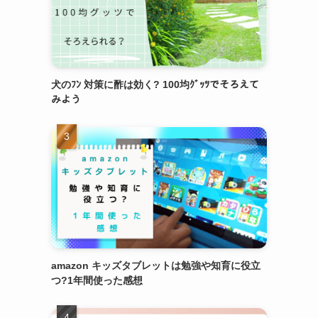
犬のﾌﾝ 対策に酢は効く? 100均ｸﾞｯﾂでそろえて
みよう
amazon キッズタブレットは勉強や知育に役立
つ?1年間使った感想