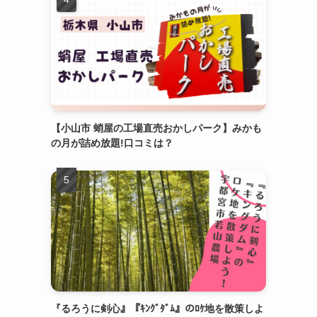
【小山市 蛸屋の工場直売おかしパーク】みかも
の月が詰め放題!口コミは？
『るろうに剣心』『ｷﾝｸﾞﾀﾞﾑ』のﾛｹ地を散策しよ