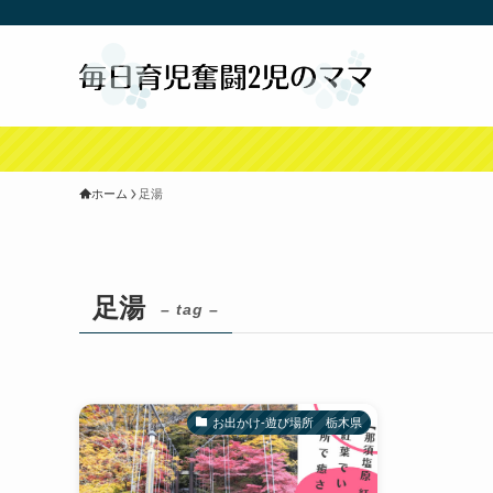
ホーム
足湯
足湯
– tag –
お出かけ-遊び場所 栃木県