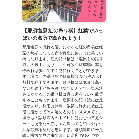
【那須塩原 紅の吊り橋】紅葉でいっ
ぱいの名所で癒されよう！
那須塩原を流れる箒川にかかる紅の吊橋は紅
葉の時期になると赤や黄色に染まった美しい
橋になります。紅の吊り橋は『塩原もの語り
館』の裏手にあり、この施設の駐車場に車を
停めれば歩いてすぐ見に行くことができま
す。塩原もの語り館の駐車場は23台停められ
無料で利用できます。吊り橋ははあまり高く
ないため子どもも渡りやすいんです。塩原渓
谷にかかるこの吊り橋は遊歩道を歩いて散策
することもできます。塩原もの語り館には足
湯があり、利用は無料。散策し終えた後は足
湯に浸かって体を温めるのもおススメです。
塩原もの語り館内のトイレにはおむつ替えシ
ートもあるため赤ちゃん連れでも訪れやすい
紅葉観賞場所だと思います。那須塩原に来た
際は家族で見に来てほしい名所のひとつで