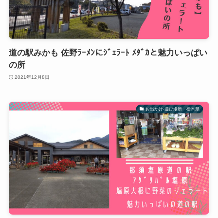
道の駅みかも 佐野ﾗｰﾒﾝにｼﾞｪﾗｰﾄ ﾒﾀﾞｶと魅力いっぱい
の所
2021年12月8日
お出かけ-遊び場所 栃木県