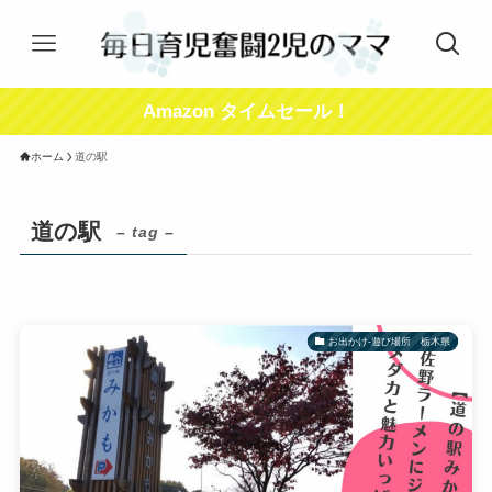
Amazon タイムセール！
ホーム
道の駅
道の駅
– tag –
お出かけ-遊び場所 栃木県