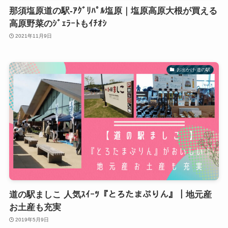
那須塩原道の駅-ｱｸﾞﾘﾊﾟﾙ塩原｜塩原高原大根が買える
高原野菜のｼﾞｪﾗｰﾄもｲﾁｵｼ
2021年11月9日
お出かけ-道の駅
道の駅ましこ 人気ｽｲｰﾂ『とろたまぷりん』｜地元産
お土産も充実
2019年5月9日