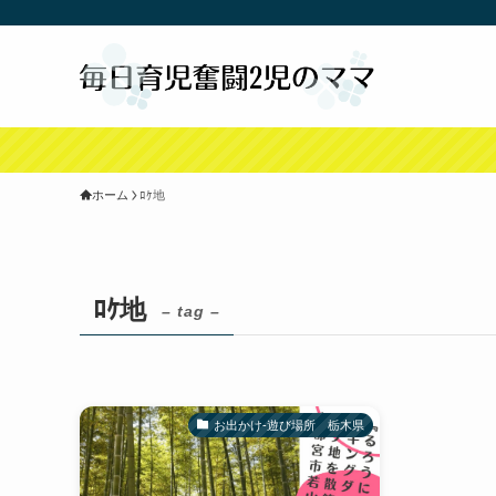
ホーム
ﾛｹ地
ﾛｹ地
– tag –
お出かけ-遊び場所 栃木県