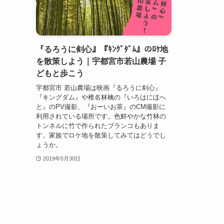
『るろうに剣心』『ｷﾝｸﾞﾀﾞﾑ』のﾛｹ地
を散策しよう｜宇都宮市若山農場 子
どもと歩こう
宇都宮市 若山農場は映画『るろうに剣心』
『キングダム』や椎名林檎の『いろはにほへ
と』のPV撮影、『おーいお茶』のCM撮影に
利用されている場所です。色鮮やかな竹林の
トンネルに竹で作られたブランコもありま
す。家族でロケ地を散策してみてはどうでし
ょうか。
2019年5月30日