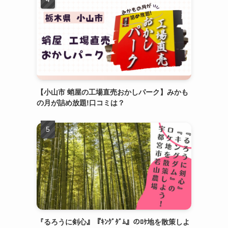
【小山市 蛸屋の工場直売おかしパーク】みかも
の月が詰め放題!口コミは？
『るろうに剣心』『ｷﾝｸﾞﾀﾞﾑ』のﾛｹ地を散策しよ