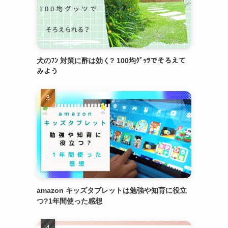
犬のﾌﾝ 対策に酢は効く? 100均ｸﾞｯﾂでそろえて
みよう
amazon キッズタブレットは勉強や知育に役立
つ?1年間使った感想