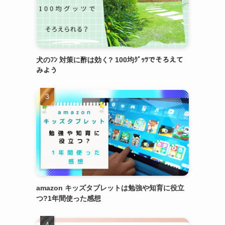
犬のﾌﾝ 対策に酢は効く? 100均ｸﾞｯﾂでそろえて
みよう
amazon キッズタブレットは勉強や知育に役立
つ?1年間使った感想