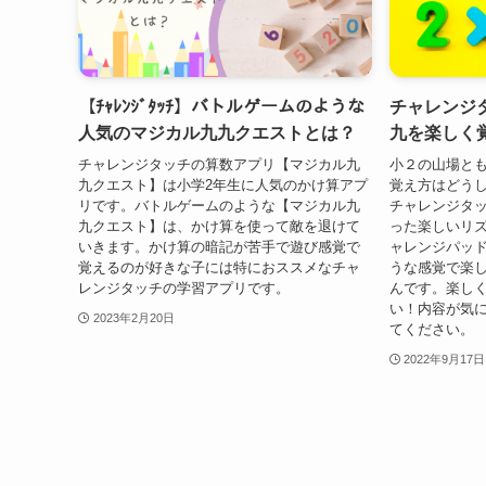
【ﾁｬﾚﾝｼﾞﾀｯﾁ】バトルゲームのような
チャレンジ
人気のマジカル九九クエストとは？
九を楽しく
チャレンジタッチの算数アプリ【マジカル九
小２の山場と
九クエスト】は小学2年生に人気のかけ算アプ
覚え方はどう
リです。バトルゲームのような【マジカル九
チャレンジタ
九クエスト】は、かけ算を使って敵を退けて
った楽しいリ
いきます。かけ算の暗記が苦手で遊び感覚で
ャレンジパッ
覚えるのが好きな子には特におススメなチャ
うな感覚で楽
レンジタッチの学習アプリです。
んです。楽し
い！内容が気
2023年2月20日
てください。
2022年9月17日