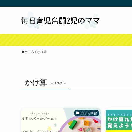
ホーム
かけ算
かけ算
– tag –
おうち学習