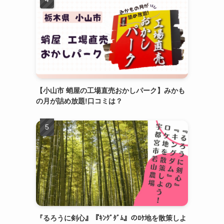
【小山市 蛸屋の工場直売おかしパーク】みかも
の月が詰め放題!口コミは？
『るろうに剣心』『ｷﾝｸﾞﾀﾞﾑ』のﾛｹ地を散策しよ