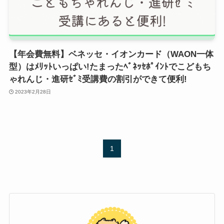
【年会費無料】ベネッセ・イオンカード（WAON一体
型）はﾒﾘｯﾄいっぱい!たまったﾍﾞﾈｯｾﾎﾟｲﾝﾄでこどもち
ゃれんじ・進研ｾﾞﾐ受講費の割引ができて便利!
2023年2月28日
1