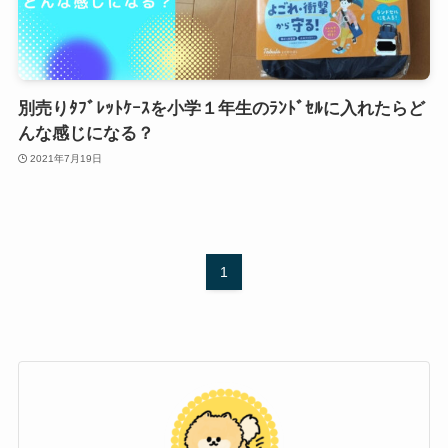
別売りﾀﾌﾞﾚｯﾄｹｰｽを小学１年生のﾗﾝﾄﾞｾﾙに入れたらど
んな感じになる？
2021年7月19日
1