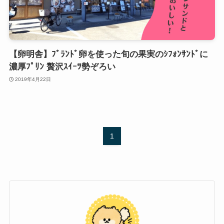
【卵明舎】ﾌﾞﾗﾝﾄﾞ卵を使った旬の果実のｼﾌｫﾝｻﾝﾄﾞに
濃厚ﾌﾟﾘﾝ 贅沢ｽｲｰﾂ勢ぞろい
2019年4月22日
1