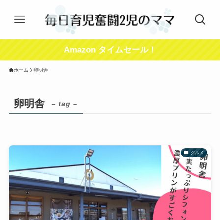
Amazon タイムセール！
ホーム
卵明舎
卵明舎
– tag –
グルメ