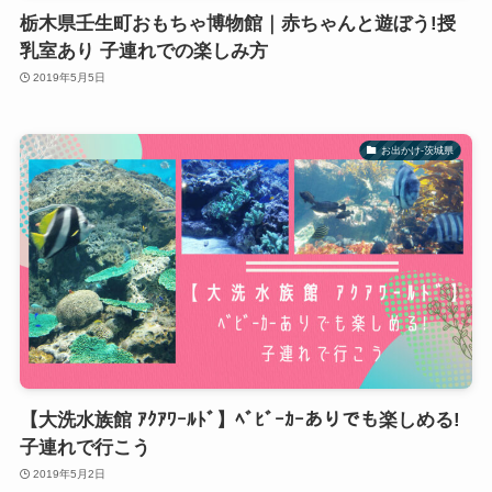
栃木県壬生町おもちゃ博物館｜赤ちゃんと遊ぼう!授
乳室あり 子連れでの楽しみ方
2019年5月5日
お出かけ-茨城県
【大洗水族館 ｱｸｱﾜｰﾙﾄﾞ】ﾍﾞﾋﾞｰｶｰありでも楽しめる!
子連れで行こう
2019年5月2日