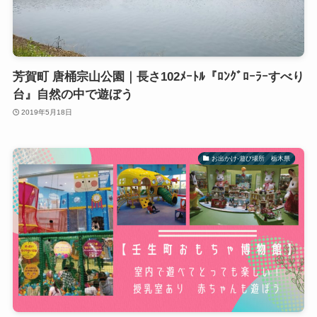
芳賀町 唐桶宗山公園｜長さ102ﾒｰﾄﾙ『ﾛﾝｸﾞﾛｰﾗｰすべり
台』自然の中で遊ぼう
2019年5月18日
お出かけ-遊び場所 栃木県