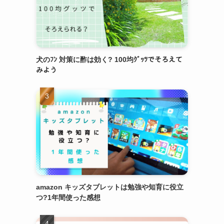
犬のﾌﾝ 対策に酢は効く? 100均ｸﾞｯﾂでそろえて
みよう
amazon キッズタブレットは勉強や知育に役立
つ?1年間使った感想