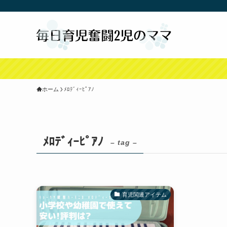
ホーム
ﾒﾛﾃﾞｨｰﾋﾟｱﾉ
ﾒﾛﾃﾞｨｰﾋﾟｱﾉ
– tag –
育児関連アイテム