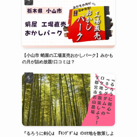
【小山市 蛸屋の工場直売おかしパーク】みかも
の月が詰め放題!口コミは？
『るろうに剣心』『ｷﾝｸﾞﾀﾞﾑ』のﾛｹ地を散策しよ