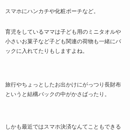
スマホ
に
ハンカチ
や
化粧ポーチ
など。
育児をしているママは
子ども用のミニタオル
や
小さいお菓子
など
子ども関連の荷物
も一緒にバ
ックに入れてたりもしますよね。
旅行やちょっとしたお出かけにがっつり長財布
というと結構バックの中がかさばったり。
しかも最近では
スマホ決済
なんてこともできる