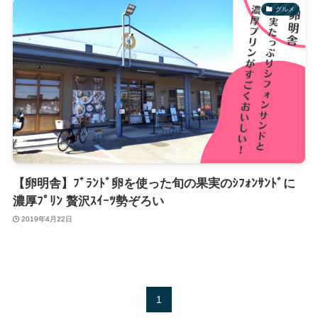
グルメ
【卵明舎】ﾌﾞﾗﾝﾄﾞ卵を使った旬の果実のｼﾌｫﾝｻﾝﾄﾞに
濃厚ﾌﾟﾘﾝ 贅沢ｽｲｰﾂ勢ぞろい
2019年4月22日
1