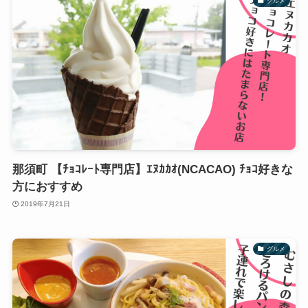
グルメ
那須町 【ﾁｮｺﾚｰﾄ専門店】ｴﾇｶｶｵ(NCACAO) ﾁｮｺ好きな
方におすすめ
2019年7月21日
グルメ