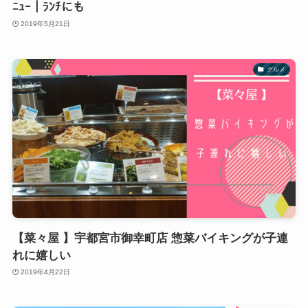
ﾆｭｰ｜ﾗﾝﾁにも
2019年5月21日
グルメ
【菜々屋 】宇都宮市御幸町店 惣菜バイキングが子連
れに嬉しい
2019年4月22日