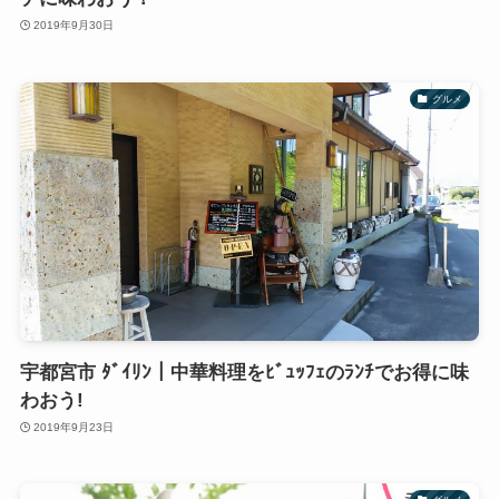
2019年9月30日
グルメ
宇都宮市 ﾀﾞｲﾘﾝ｜中華料理をﾋﾞｭｯﾌｪのﾗﾝﾁでお得に味
わおう!
2019年9月23日