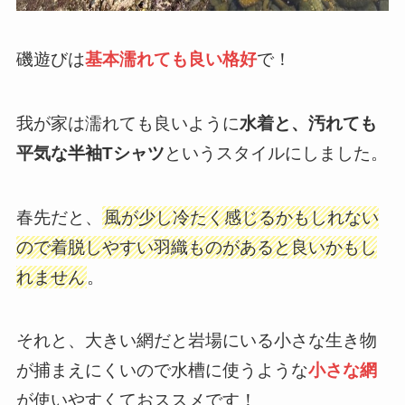
磯遊びは
基本濡れても良い格好
で！
我が家は濡れても良いように
水着と、汚れても
平気な半袖Tシャツ
というスタイルにしました。
春先だと、
風が少し冷たく感じるかもしれない
ので着脱しやすい羽織ものがあると良いかもし
れません
。
それと、大きい網だと岩場にいる小さな生き物
が捕まえにくいので水槽に使うような
小さな網
が使いやすくておススメです！