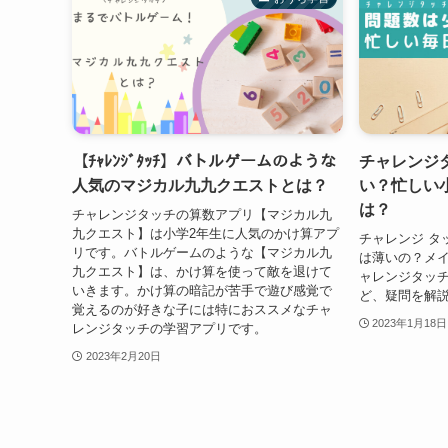
【ﾁｬﾚﾝｼﾞﾀｯﾁ】バトルゲームのような
チャレンジ
人気のマジカル九九クエストとは？
い？忙しい
は？
チャレンジタッチの算数アプリ【マジカル九
九クエスト】は小学2年生に人気のかけ算アプ
チャレンジ タ
リです。バトルゲームのような【マジカル九
は薄いの？メ
九クエスト】は、かけ算を使って敵を退けて
ャレンジタッ
いきます。かけ算の暗記が苦手で遊び感覚で
ど、疑問を解
覚えるのが好きな子には特におススメなチャ
2023年1月18日
レンジタッチの学習アプリです。
2023年2月20日