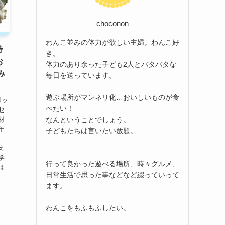
choconon
わんこ並みの体力が欲しい主婦。わんこ好
時
き。
お
体力のあり余った子ども2人とバタバタな
み
毎日を送っています。
遊ぶ場所がマンネリ化…おいしいものが食
ボッ
べたい！
セ
なんということでしょう。
材
年
子どもたちは言いたい放題。
え
学
行って良かった遊べる場所、時々グルメ、
は
日常生活で思った事などなど綴っていって
ます。
わんこをもふもふしたい。