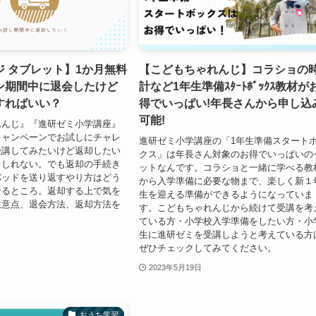
ジ タブレット】1か月無料
【こどもちゃれんじ】コラショの
ン期間中に退会したけど
計など1年生準備ｽﾀｰﾄﾎﾞｯｸｽ教材が
すればいい？
得でいっぱい!年長さんから申し込
可能!
れんじ』『進研ゼミ小学講座』
キャンペーンでお試しにチャレ
進研ゼミ小学講座の「1年生準備スタート
受講してみたいけど返却したい
クス」は年長さん対象のお得でいっぱいの
もしれない。でも返却の手続き
ットなんです。コラショと一緒に学べる教
パッドを送り返すやり方はどう
から入学準備に必要な物まで、楽しく新１
なるところ。返却する上で気を
生を迎える準備ができるようになっていま
注意点、退会方法、返却方法を
す。こどもちゃれんじから続けて受講を考
！
ている方・小学校入学準備をしたい方・小
生に進研ゼミを受講しようと考えている方
ぜひチェックしてみてください。
2023年5月19日
おうち学習