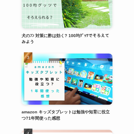
犬のﾌﾝ 対策に酢は効く? 100均ｸﾞｯﾂでそろえて
みよう
amazon キッズタブレットは勉強や知育に役立
つ?1年間使った感想