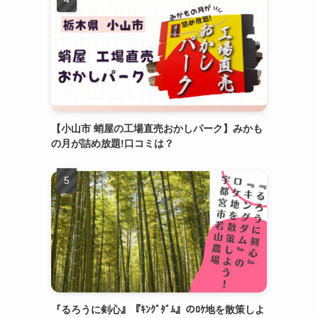
【小山市 蛸屋の工場直売おかしパーク】みかも
の月が詰め放題!口コミは？
『るろうに剣心』『ｷﾝｸﾞﾀﾞﾑ』のﾛｹ地を散策しよ