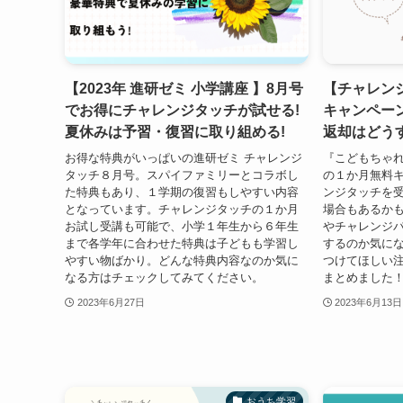
【2023年 進研ゼミ 小学講座 】8月号
【チャレン
でお得にチャレンジタッチが試せる!
キャンペー
夏休みは予習・復習に取り組める!
返却はどう
お得な特典がいっぱいの進研ゼミ チャレンジ
『こどもちゃ
タッチ８月号。スパイファミリーとコラボし
の１か月無料
た特典もあり、１学期の復習もしやすい内容
ンジタッチを
となっています。チャレンジタッチの１か月
場合もあるか
お試し受講も可能で、小学１年生から６年生
やチャレンジ
まで各学年に合わせた特典は子どもも学習し
するのか気に
やすい物ばかり。どんな特典内容なのか気に
つけてほしい
なる方はチェックしてみてください。
まとめました
2023年6月27日
2023年6月13日
おうち学習