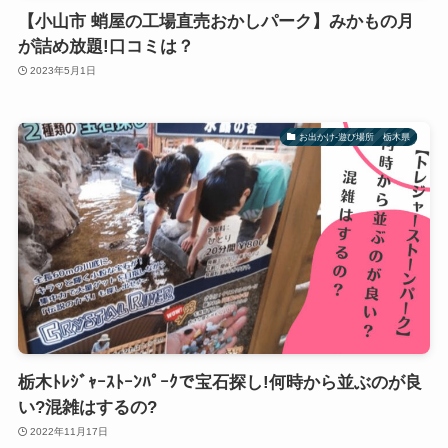
【小山市 蛸屋の工場直売おかしパーク】みかもの月
が詰め放題!口コミは？
2023年5月1日
お出かけ-遊び場所 栃木県
栃木ﾄﾚｼﾞｬｰｽﾄｰﾝﾊﾟｰｸで宝石探し!何時から並ぶのが良
い?混雑はするの?
2022年11月17日