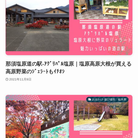
那須塩原道の駅-ｱｸﾞﾘﾊﾟﾙ塩原｜塩原高原大根が買える
高原野菜のｼﾞｪﾗｰﾄもｲﾁｵｼ
2021年11月9日
お出かけ-遊び場所 栃木県