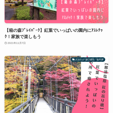
【箱の森ﾌﾟﾚｲﾊﾟｰｸ】紅葉でいっぱいの園内にｱｽﾚﾁｯ
ｸ！家族で楽しもう
2021年11月7日
お出かけ-遊び場所 栃木県